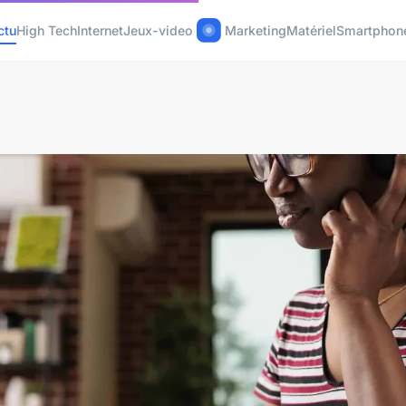
ctu
High Tech
Internet
Jeux-video
Marketing
Matériel
Smartphon