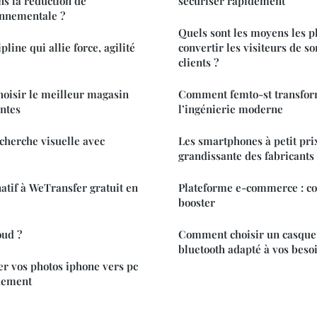
s la réduction de
sécuriser rapidement
onnementale ?
Quels sont les moyens les pl
ipline qui allie force, agilité
convertir les visiteurs de s
clients ?
hoisir le meilleur magasin
Comment femto-st transform
antes
l’ingénierie moderne
cherche visuelle avec
Les smartphones à petit prix 
grandissante des fabricants
natif à WeTransfer gratuit en
Plateforme e-commerce : co
booster
oud ?
Comment choisir un casque 
bluetooth adapté à vos beso
r vos photos iphone vers pc
idement