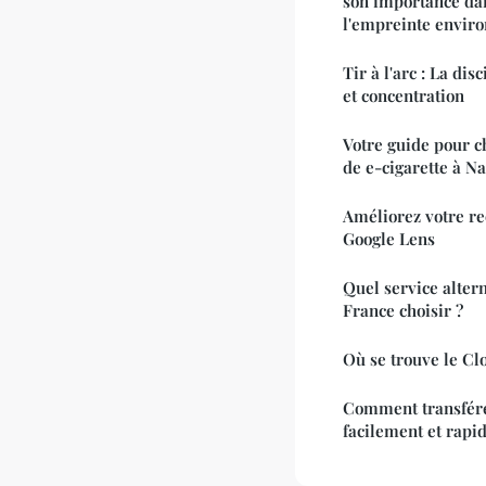
son importance dan
l'empreinte envir
Tir à l'arc : La disc
et concentration
Votre guide pour c
de e-cigarette à N
Améliorez votre re
Google Lens
Quel service alter
France choisir ?
Où se trouve le Cl
Comment transfére
facilement et rap