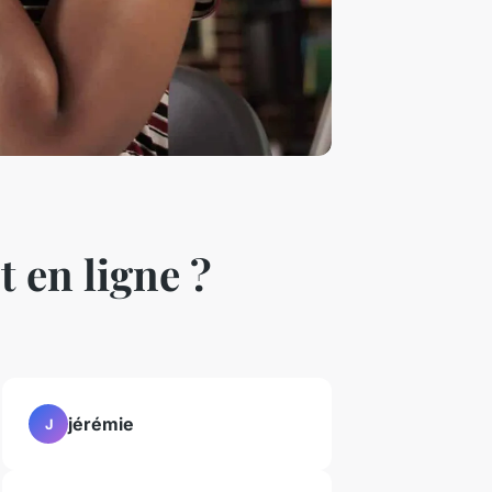
 en ligne ?
jérémie
J